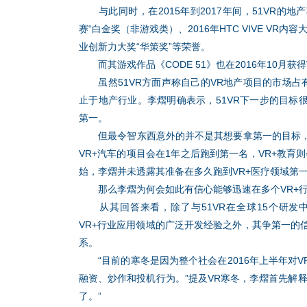
与此同时，在2015年到2017年间，51VR的地产
赛“白金奖（非游戏类）、2016年HTC VIVE VR内
业创新力大奖“华策奖”等荣誉。
而其游戏作品《CODE 51》也在2016年10月获得
虽然51VR方面声称自己的VR地产项目的市场占有
止于地产行业。李熠明确表示，51VR下一步的目标
第一。
但最令智东西意外的并不是其想要拿第一的目标，
VR+汽车的项目会在1年之后跑到第一名，VR+教育则
始，李熠并未透露其准备在多久跑到VR+医疗领域第
那么李熠为何会如此有信心能够迅速在多个VR+行
从其回答来看，除了与51VR在全球15个研发中心
VR+行业应用领域的广泛开发经验之外，其争第一的信
系。
“目前的寒冬是因为整个社会在2016年上半年对V
融资、炒作和投机行为。”提及VR寒冬，李熠首先解
了。”