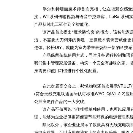
孚尔利特墙面魔术师首次亮相，让在场观众感受到开
接，Wifi系列传输视频与语音中控兼容，LoRa 
产品从纯电工延伸到全智能化。
该产品首次提出“魔术装饰套”的概念，该智能家居
洁，不需要大刀阔斧的拆建，更换魔术装饰套就像更换
连体。轻松DIY，就能为室内带来最焕然一新的科技感
产品保留传统使用方式，同时具备远程控制和语音
我们集中管理家居设备，构筑一个安全有趣味的家。墙
身需要和使用习惯进行个性化配置。
在此次届高交会上，邦悦物联还首次展示VRULT(
(符合无线充电联盟国际认可标准WPC_Qi-V1.2.
公插座硬件产品的一大突破。
该产品不仅可以当作排插单独使用，也可以应用在
理，能够为企业提供更简便更节能环保的电源管理系
除此以外，该企业还展示了数款具有无线充电功能
充电车载器，可以应用在沙发上的充电板等等，吸引