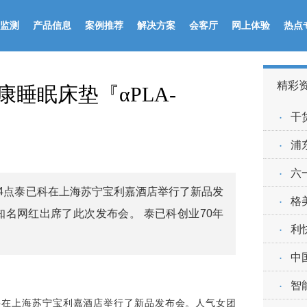
监测
产品信息
案例推荐
解决方案
会客厅
网上体验
热点
精彩
睡眠床垫『αPLA-
·
干
·
浦
·
六
日）14点泰已科在上海苏宁宝利嘉酒店举行了新品发
·
格
知名网红出席了此次发布会。 泰已科创业70年
·
利
·
中
·
智
泰已科在上海苏宁宝利嘉酒店举行了新品发布会。人气女团