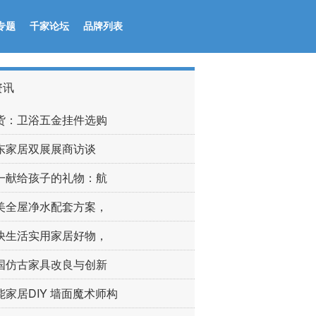
专题
千家论坛
品牌列表
资讯
货：卫浴五金挂件选购
东家居双展展商访谈
一献给孩子的礼物：航
美全屋净水配套方案，
快生活实用家居好物，
国仿古家具改良与创新
能家居DIY 墙面魔术师构