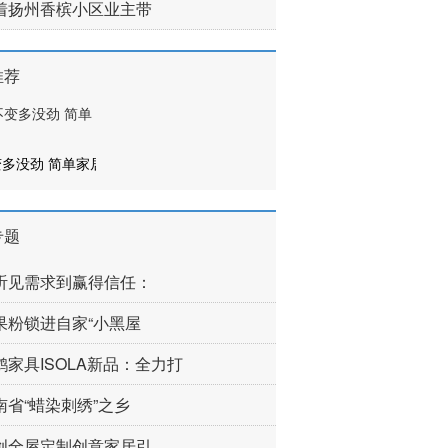
着扬州香槟小区业主带
推荐
多没劲 简单家居
专题
听见需求到赢得信任：
果粉锁进自家“小黑屋
鹤家具ISOLA新品：全力打
南省“蜡染刺绣”之乡
创全屋定制创意家居引