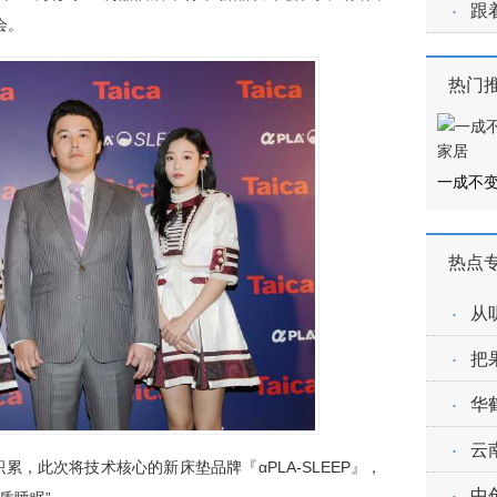
·
跟
会。
热门
一成不变
热点
·
从
·
把
·
华
·
云
累，此次将技术核心的新床垫品牌『αPLA-SLEEP』，
·
中