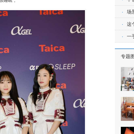
质睡眠”。
·
场
·
这
·
一
专题