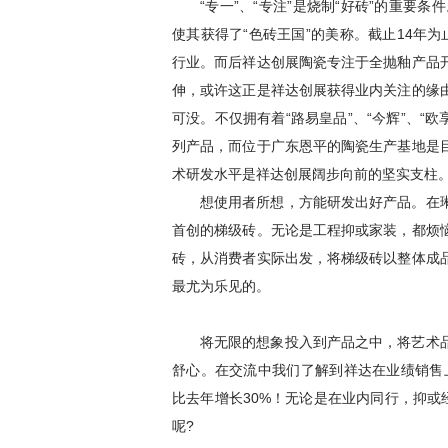
“专一”、“专注”是烧制“好砖”的重要条
使其获得了“色砖王国”的美称。截止14年
行业。而后祥达创展陶瓷专注于全抛釉产品
伸，或许这正是祥达创展获得业内关注的缘
可没。不仅拥有着“路易皇品”、“今辉”、“欧享
列产品，而位于广东恩平的陶瓷生产基地是
术研发水平是祥达创展阔步向前的坚实支柱
想使用者所想，方能研发出好产品。在
首创的梯级砖。无论是工程抑或家装，都烦
砖，从消费者实际出发，将梯级砖以整体成
最尤为乐见的。
将无限的想象投入到产品之中，将艺术
舒心。在交流中我们了解到祥达在业绩销售上
比去年增长30%！无论是在业内同行，抑或
呢?