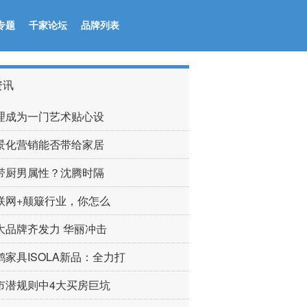
专题
千家论坛
品牌列表
资讯
理成为一门艺术贴心设
景化营销能否带给家居
带厨男属性？沈腾时隔
联网+颠簸行业，你怎么
大品牌齐发力 华丽冲击
鹤家具ISOLA新品：全力打
市潜规则中4大买房巨坑