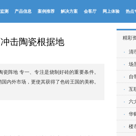
监测
产品信息
案例推荐
解决方案
会客厅
网上体验
热点
精彩
丽冲击陶瓷根据地
·
清
·
场
陶瓷阵地 专一、专注是烧制好砖的重要条件。
·
自
热销国内外市场，更使其获得了色砖王国的美称。
·
互
·
六
·
华
·
楼