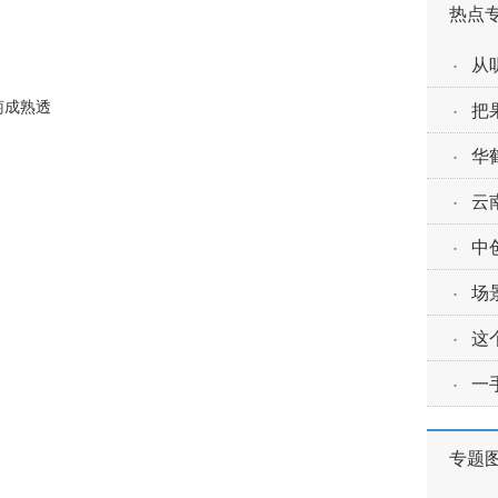
热点
·
从
萄成熟透
·
把
·
华
·
云
·
中
·
场
·
这
·
一
专题