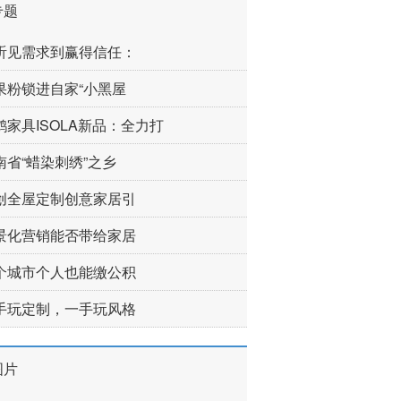
专题
听见需求到赢得信任：
果粉锁进自家“小黑屋
鹤家具ISOLA新品：全力打
南省“蜡染刺绣”之乡
创全屋定制创意家居引
景化营销能否带给家居
个城市个人也能缴公积
手玩定制，一手玩风格
图片