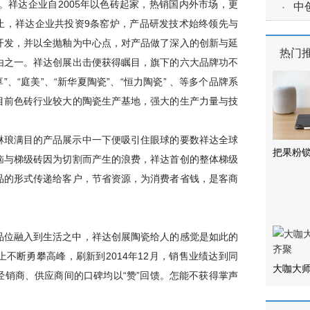
·
中
件。
祥达企业
自2005年以色砖起家，热销国内外市场，更
为止，祥达企业共投资9条窑炉，产品研发技术始终领先与
开发，并以全抛釉为中心点，对产品做了深入的创新与延
热门
由之一。祥达创展出击便获得瞩目，旗下的六大品牌功不
”、“庭美”、“新华夏陶瓷”、“恒力陶瓷” 、等多个品牌系
目前色砖行业较大的陶瓷生产基地，强大的生产力量与技
。
琳琅满目的产品展示中一下便吸引住眼球的要数祥达全球
把果粉锁
恼与梯级砖因为切割而产生的浪费，祥达首创的整体梯级
品的形式传递给客户，节省资源，为消费者省钱，是客商
品位融入到生活之中，祥达创展陶瓷给人的感觉是如此的
不断勇攀高峰，刷新到2014年12月，销售业绩达到同
大咖大
经销商、供应商间的口碑均以“赞”回馈。怎能不获得掌声