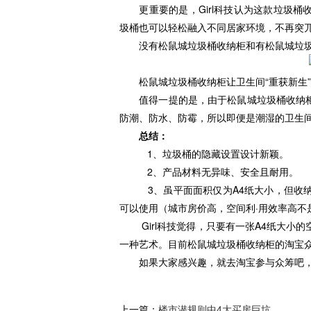
更重要的是，Girl科技认为这款垃圾桶
圾桶也可以轻松融入不同居家环境，不再突
没有松鼠城垃圾桶收纳柜和有松鼠城垃圾
松鼠城垃圾桶收纳柜让卫生间“重获新生”
值得一提的是，由于松鼠城垃圾桶收纳柜采
防潮、防水、防霉，所以即便是潮湿的卫生
总结：
1、垃圾桶的隐藏设置设计新颖。
2、产品材料无异味、安全且耐用。
3、虽平面面积仅为A4纸大小，但收纳
可以使用（城市房价高，空间利·用效率高不
Girl科技觉得，只要有一张A4纸大小的
一种艺术。目前松鼠城垃圾桶收纳柜的淘宝众
如果大家感兴趣，就去淘宝参与众筹吧，
上一篇：
楼市潜规则中4大买房巨坑