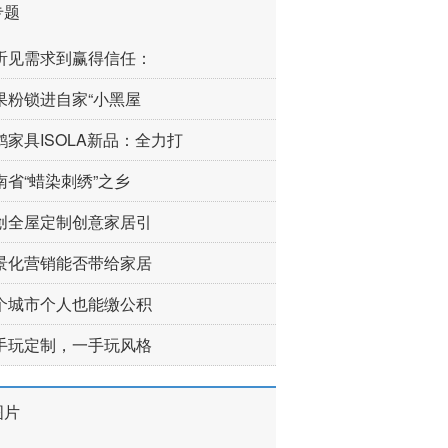
专题
听见需求到赢得信任：
果粉锁进自家“小黑屋
鹤家具ISOLA新品：全力打
南省“蜡染刺绣”之乡
创全屋定制创意家居引
景化营销能否带给家居
个城市个人也能缴公积
手玩定制，一手玩风格
图片