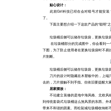
贴心设计
：
此前Girl科技已经在会对暗号才能安装
了。
下面主要想介绍一下这款产品的“聪明”之处
垃圾桶后侧可以储存垃圾袋，更换垃圾袋
在垃圾桶部分的完成图中，你会看到一个
下图，为了防止使用者在更换垃圾袋时不易
片割断。
垃圾桶后侧可以储存垃圾袋，更换垃圾袋
刀片的设计时隐藏在木塑板中的，上端只
去的，刀片接触不到手指。但依旧要提醒大
居家
摆放：
不论建立装修的是地中海风格、北欧风格
到传统套袋式垃圾桶这么煞风景的东西。外
带来不和谐的因素。而松鼠城垃圾桶收纳柜