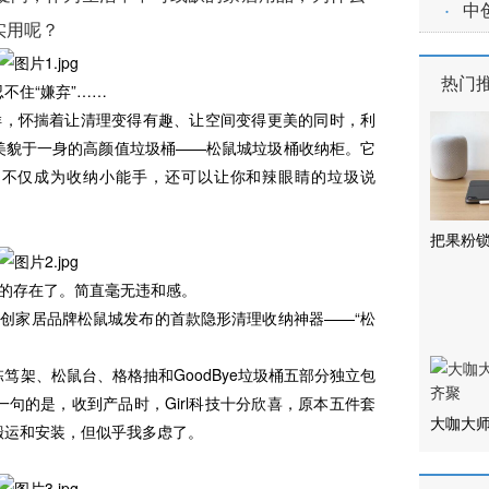
·
中
实用呢？
热门
住“嫌弃”……
样，怀揣着让清理变得有趣、让空间变得更美的同时，利
美貌于一身的高颜值垃圾桶——松鼠城垃圾桶收纳柜。它
”，不仅成为收纳小能手，还可以让你和辣眼睛的垃圾说
把果粉锁
谐的存在了。简直毫无违和感。
创家居品牌松鼠城发布的首款隐形清理收纳神器——“松
、松鼠台、格格抽和GoodBye垃圾桶五部分独立包
句的是，收到产品时，Girl科技十分欣喜，原本五件套
大咖大
搬运和安装，但似乎我多虑了。