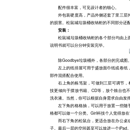
配件很丰富，可见设计者的细心。
外包装硬度高，产品外侧还套了里三层外
的损害。松鼠城垃圾桶收纳柜的不同部分还
安装：
松鼠城垃圾桶收纳柜的各个部分均由上面这
说明书就可以分分钟安装完毕。
除Goodbye垃圾桶外，各部分的完成图
左上的纸排屋可用于盛放面巾纸或卷纸，
部件混搭配合使用。
右上角的栋笃架，可做到三层可调节，根据
技更倾向于摆放书籍、CD等，放个烛台也
洗衣液。当然，你可以根据自身需求自由发
左下角的格格抽，可以用于放置一些随手
格都可以做一个分类。Girl科技个人觉得放
而右下角的松鼠台，更适合放在办公桌或
子。最后一层的空间甚至可以放进一个iPad