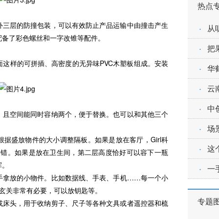
热点
三层的防撞包装，可以有效防止产品运输中由撞击产生
·
从
配备了彩色螺丝和一字改锥等配件。
·
把
样的可拼插、高密度的无异味PVC木塑板组成。安装
·
华
·
云
。
·
中
且空间能同时容纳两个，便于替换。也可以和其他三个
·
场
盛放物件的大小调整隔板。如果是放在客厅，Girl科
·
这
不错。如果是放在卫生间，第二层高度恰好可以容下一瓶
挥。
·
一
拿放的小物件。比如数据线、手表、手机……每一个小
在玄关非常有必要，可以放钥匙等。
专题
床头，用于收纳剪子、尺子等各种文具或者遥控器和梳
。