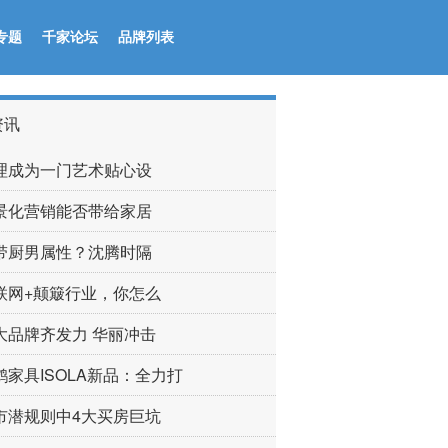
专题
千家论坛
品牌列表
资讯
理成为一门艺术贴心设
景化营销能否带给家居
带厨男属性？沈腾时隔
联网+颠簸行业，你怎么
大品牌齐发力 华丽冲击
鹤家具ISOLA新品：全力打
市潜规则中4大买房巨坑